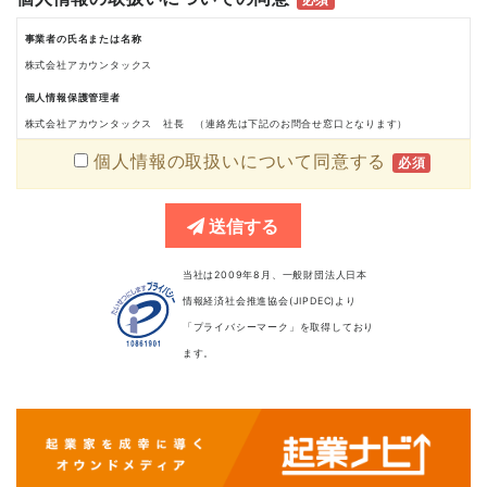
事業者の氏名または名称
株式会社アカウンタックス
個人情報保護管理者
株式会社アカウンタックス 社長 （連絡先は下記のお問合せ窓口となります）
個人情報の取扱いについて同意する
個人情報の利用目的
必須
応募者の採用選考を行うために利用いたします。
個人情報の第三者提供について
送信する
ご本人の同意がある場合又は法令に基づく場合を除き、取得した個人情報を第三者に提供す
ることはありません。
当社は2009年8月、一般財団法人日本
情報経済社会推進協会(JIPDEC)より
個人情報の取り扱いの委託について
「プライバシーマーク」を取得しており
取得した個人情報の取扱いの全部又は、一部を委託することはありません。
ます。
開示対象個人情報の開示等および問い合わせ窓口について
ご本人からの求めにより、当社が保有する開示対象個人情報の利用目的の通知・開示・内容
の訂正・追加または削除・利用の停止・消去および第三者への提供の停止、第三者提供記録
の開示（「開示等」といいます。）に応じます。
東京都千代田区平河町2-11-2平河町グラスゲート2階