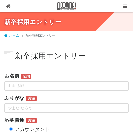
ソリューション
新卒採用エントリー
サービス
ホーム
新卒採用エントリー
お客様の声
代表ブログ
新卒採用エントリー
企業情報
お名前
必須
採用情報
セミナー・講演
ふりがな
必須
03-3237-1311
お問合せ
応募職種
必須
有料相談
アカウンタント