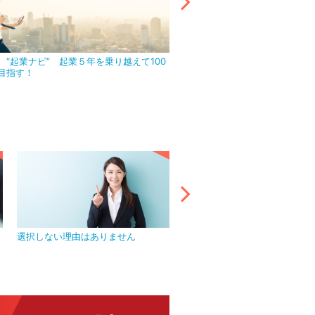
 “起業ナビ” 起業５年を乗り越えて100
アウトソーシング活用で目前の
目指す！
ましょう！
選択しない理由はありません
プライバシーマークを取得し、
管理を徹底