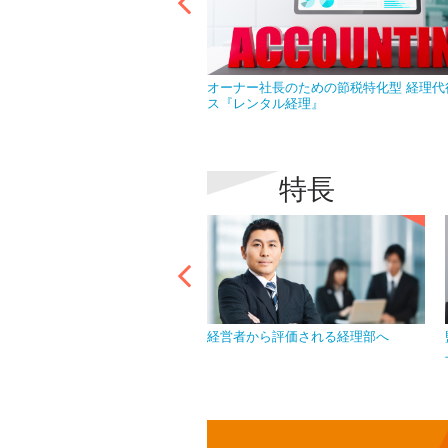
なら急な欠員で慌てることはあ
オーナー社長のための節税特化型 経理代
ス『レンタル経理』
特長
イバシーマークを取得し、情報
経営者から評価される経理部へ
を徹底