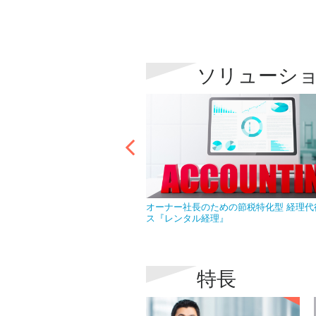
ソリューシ
なら急な欠員で慌てることはあ
オーナー社長のための節税特化型 経理代
ス『レンタル経理』
特長