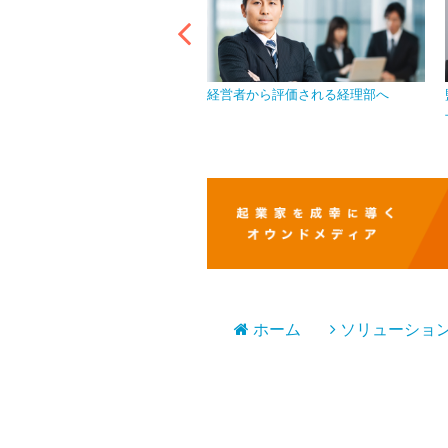
イバシーマークを取得し、情報
経営者から評価される経理部へ
を徹底
ホーム
ソリューショ