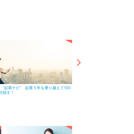
 “起業ナビ” 起業５年を乗り越えて100
アウトソーシング活用で目前の
目指す！
ましょう！