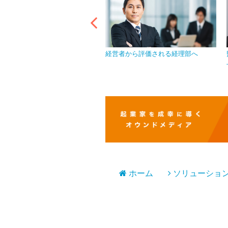
イバシーマークを取得し、情報
経営者から評価される経理部へ
を徹底
ホーム
ソリューショ