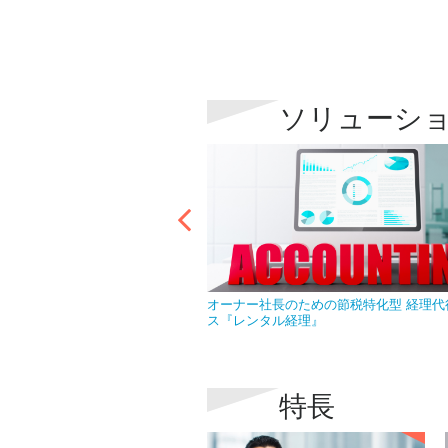
ソリューシ
なら急な欠員で慌てることはあ
オーナー社長のための節税特化型 経理代
ス『レンタル経理』
特長