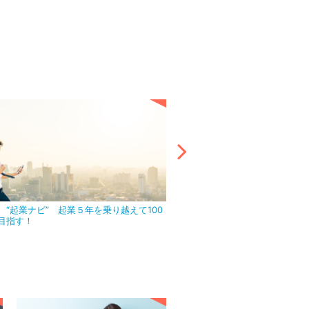
 “起業ナビ” 起業５年を乗り越えて100
アウトソーシング活用で目前の
目指す！
ましょう！