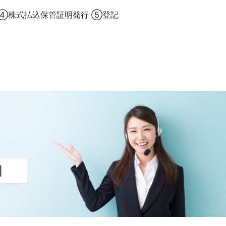
 ④株式払込保管証明発行 ⑤登記