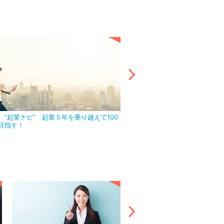
 “起業ナビ” 起業５年を乗り越えて100
アウトソーシング活用で目前の
目指す！
ましょう！