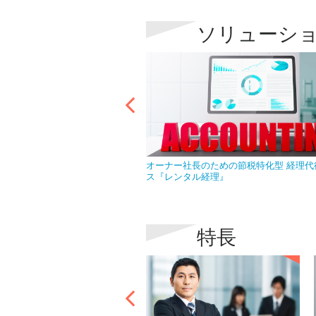
ソリューシ
なら急な欠員で慌てることはあ
オーナー社長のための節税特化型 経理代
ス『レンタル経理』
特長