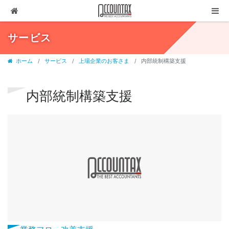
ソリューション
サービス
サービス
ホーム
サービス
上場企業のお客さま
内部統制構築支援
お客様の声
代表ブログ
内部統制構築支援
企業情報
採用情報
セミナー・講演
03-3237-1311
お問合せ
有料相談