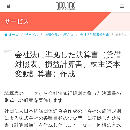
ソリューション
サービス
サービス
ホーム
サービス
上場企業のお客さま
会社法計算書類作成
会社法に
お客様の声
代表ブログ
会社法に準拠した決算書（貸借
対照表、損益計算書、株主資本
企業情報
変動計算書）作成
採用情報
セミナー・講演
試算表のデータから会社法施行規則に従った決算書の
03-3237-1311
形式への組替を実施します。
社団法人日本経済団体連合会作成の「会社法施行規則
お問合せ
による株式会社の各種書類のひな型」に準拠した決算
有料相談
書（計算書類）を作成したします。なお、同様の方式