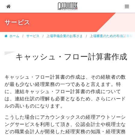
ソリューション
サービス
サービス
ホーム
サービス
上場準備企業のお客さま
上場審査のための有価証券報告
お客様の声
代表ブログ
キャッシュ・フロー計算書作成
企業情報
キャッシュ・フロー計算書の作成は、その経験者の数
採用情報
が最も少ない経理業務の一つであると言えます。特
セミナー・講演
に、連結キャッシュ・フロー計算書の作成について
は、連結仕訳の理解も必要となるため、さらにハード
03-3237-1311
ルの高いものになります。
お問合せ
こうした場合にアカウンタックスの経理アウトソーシ
ングサービスを利用して頂き、公認会計士や税理士な
有料相談
どの職業会計人が開発した経理実務の知識・経理実務