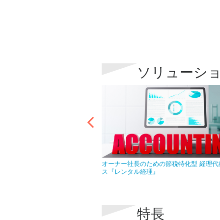
ソリューシ
なら急な欠員で慌てることはあ
オーナー社長のための節税特化型 経理代
ス『レンタル経理』
特長