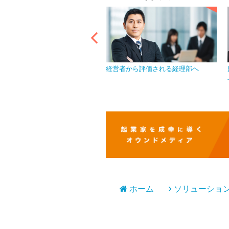
イバシーマークを取得し、情報
経営者から評価される経理部へ
を徹底
ホーム
ソリューショ