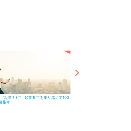
 “起業ナビ” 起業５年を乗り越えて100
アウトソーシング活用で目前の
目指す！
ましょう！