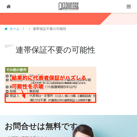
ソリューション
ホーム
連帯保証不要の可能性
サービス
お客様の声
連帯保証不要の可能性
代表ブログ
企業情報
採用情報
セミナー・講演
03-3237-1311
お問合せ
お問合せは無料です
有料相談