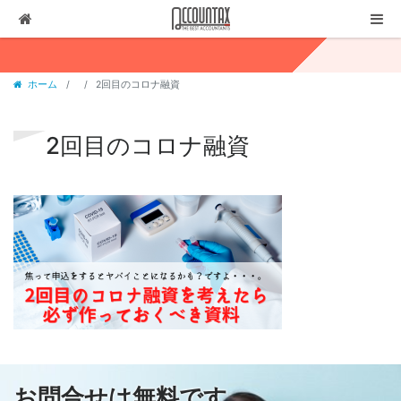
ソリューション
ホーム
2回目のコロナ融資
サービス
お客様の声
2回目のコロナ融資
代表ブログ
企業情報
採用情報
セミナー・講演
03-3237-1311
お問合せ
有料相談
お問合せは無料です