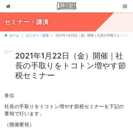
ソリューション
セミナー・講演
サービス
ホーム
セミナー・講演
2021年1月22日（金）開催｜社長の手取りをトコト
お客様の声
代表ブログ
2021年1月22日（金）開催｜社
長の手取りをトコトン増やす節
企業情報
税セミナー
採用情報
セミナー・講演
各位
03-3237-1311
社長の手取りをトコトン増やす節税セミナーを下記の
要領で行います。
お問合せ
（開催要領）
有料相談