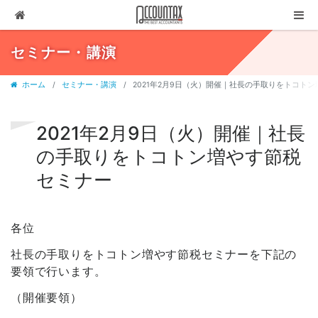
ソリューション
セミナー・講演
サービス
ホーム
セミナー・講演
2021年2月9日（火）開催｜社長の手取りをトコト
お客様の声
代表ブログ
2021年2月9日（火）開催｜社長
の手取りをトコトン増やす節税
企業情報
セミナー
採用情報
セミナー・講演
各位
03-3237-1311
社長の手取りをトコトン増やす節税セミナーを下記の
要領で行います。
お問合せ
（開催要領）
有料相談