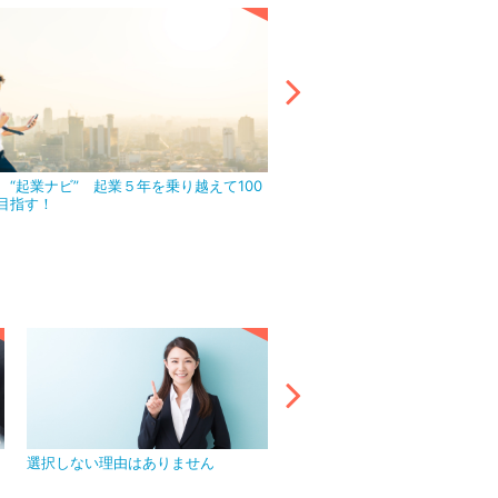
 “起業ナビ” 起業５年を乗り越えて100
アウトソーシング活用で目前の
目指す！
ましょう！
選択しない理由はありません
プライバシーマークを取得し、
管理を徹底