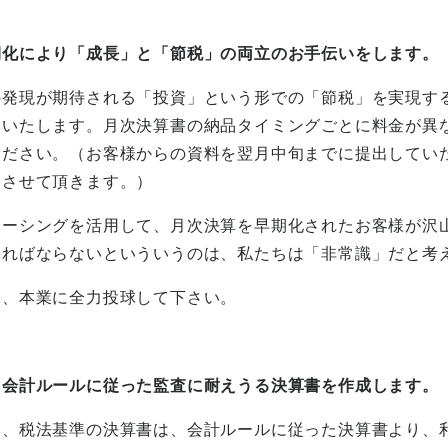
期化により「成長」と「節税」の両立のお手伝いをします。
の発現が期待される「投資」という形での「節税」を実現す
出いたします。月次決算書の納品タイミングごとに料金が異
ください。（お客様からの資料を翌月中旬までに提出してい
出させて頂きます。）
ソーシングを活用して、月次決算を早期化されたお客様が沢
ければならないといういうのは、私たちは「非常識」だと考
て、本業に全力投球して下さい。
じ会計ルールに従った監査に耐えうる決算書を作成します。
は、税法基準の決算書は、会計ルールに従った決算書より、