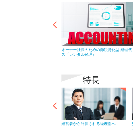
なら急な欠員で慌てることはあ
オーナー社長のための節税特化型 経理代
ス『レンタル経理』
特長
イバシーマークを取得し、情報
経営者から評価される経理部へ
を徹底