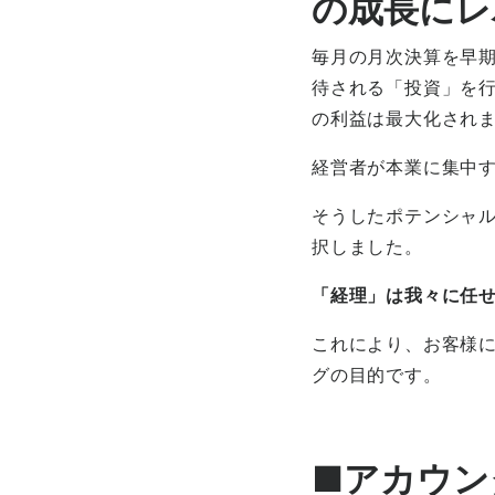
の成長にレ
毎月の月次決算を早
待される「投資」を
の利益は最大化され
経営者が本業に集中
そうしたポテンシャ
択しました。
「経理」は我々に任
これにより、お客様
グの目的です。
■アカウン