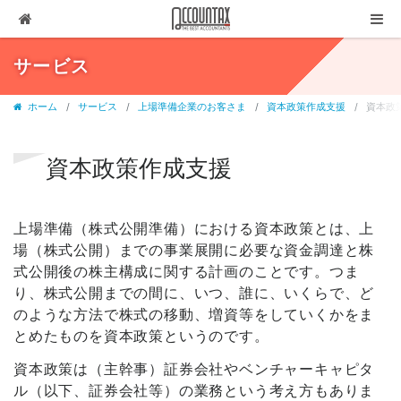
ソリューション
サービス
サービス
ホーム
サービス
上場準備企業のお客さま
資本政策作成支援
資本政
お客様の声
代表ブログ
資本政策作成支援
企業情報
上場準備（株式公開準備）における資本政策とは、上
採用情報
場（株式公開）までの事業展開に必要な資金調達と株
セミナー・講演
式公開後の株主構成に関する計画のことです。つま
り、株式公開までの間に、いつ、誰に、いくらで、ど
03-3237-1311
のような方法で株式の移動、増資等をしていくかをま
とめたものを資本政策というのです。
お問合せ
資本政策は（主幹事）証券会社やベンチャーキャピタ
有料相談
ル（以下、証券会社等）の業務という考え方もありま