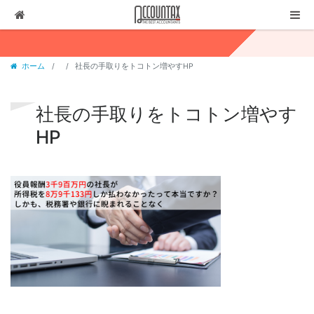
ソリューション
ホーム
社長の手取りをトコトン増やすHP
サービス
お客様の声
社長の手取りをトコトン増やす
代表ブログ
HP
企業情報
採用情報
セミナー・講演
03-3237-1311
お問合せ
有料相談