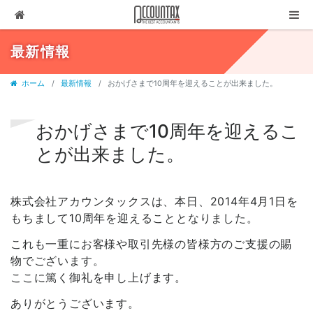
ソリューション
最新情報
サービス
ホーム
最新情報
おかげさまで10周年を迎えることが出来ました。
お客様の声
代表ブログ
おかげさまで10周年を迎えるこ
とが出来ました。
企業情報
採用情報
株式会社アカウンタックスは、本日、2014年4月1日を
セミナー・講演
もちまして10周年を迎えることとなりました。
03-3237-1311
これも一重にお客様や取引先様の皆様方のご支援の賜
物でございます。
お問合せ
ここに篤く御礼を申し上げます。
有料相談
ありがとうございます。