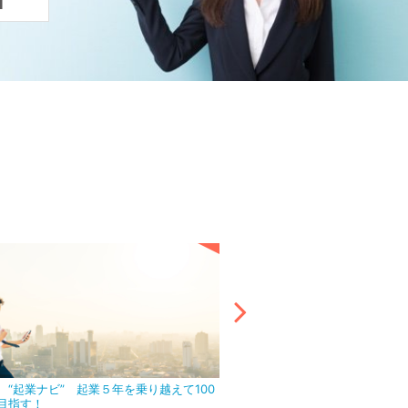
 “起業ナビ” 起業５年を乗り越えて100
アウトソーシング活用で目前の
目指す！
ましょう！