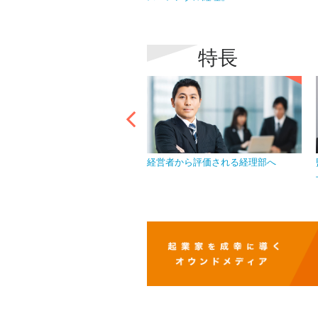
特長
イバシーマークを取得し、情報
経営者から評価される経理部へ
を徹底