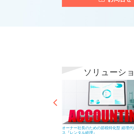
ソリューシ
なら急な欠員で慌てることはあ
オーナー社長のための節税特化型 経理代
ス『レンタル経理』