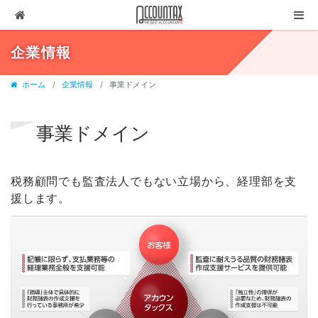
ソリューション
企業情報
サービス
ホーム
企業情報
事業ドメイン
お客様の声
代表ブログ
事業ドメイン
企業情報
税務顧問でも監査法人でもない立場から、経理部を支
採用情報
援します。
セミナー・講演
03-3237-1311
お問合せ
有料相談