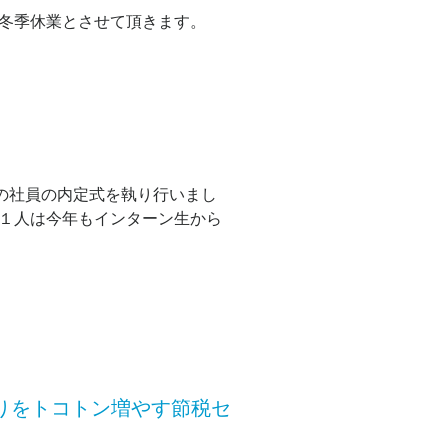
、冬季休業とさせて頂きます。
入社の社員の内定式を執り行いまし
、１人は今年もインターン生から
取りをトコトン増やす節税セ