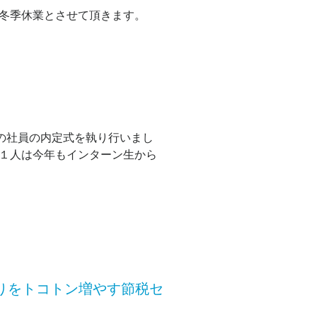
、冬季休業とさせて頂きます。
入社の社員の内定式を執り行いまし
、１人は今年もインターン生から
取りをトコトン増やす節税セ