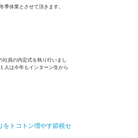
、冬季休業とさせて頂きます。
入社の社員の内定式を執り行いまし
、１人は今年もインターン生から
取りをトコトン増やす節税セ